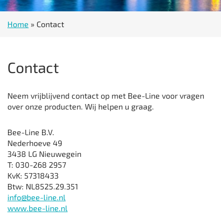
Home
»
Contact
Contact
Neem vrijblijvend contact op met Bee-Line voor vragen
over onze producten. Wij helpen u graag.
Bee-Line B.V.
Nederhoeve 49
3438 LG Nieuwegein
T: 030-268 2957
KvK: 57318433
Btw: NL8525.29.351
info@bee-line.nl
www.bee-line.nl