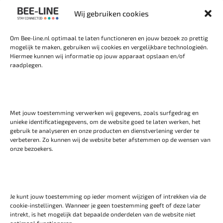
Wij gebruiken cookies
Om Bee-line.nl optimaal te laten functioneren en jouw bezoek zo prettig
mogelijk te maken, gebruiken wij cookies en vergelijkbare technologieën.
Hiermee kunnen wij informatie op jouw apparaat opslaan en/of
Snel contact
raadplegen.
Tel.:
+31 (0) 302682957
WhatsApp
ons of stuur een email aan:
info@bee-
Met jouw toestemming verwerken wij gegevens, zoals surfgedrag en
line.nl
unieke identificatiegegevens, om de website goed te laten werken, het
gebruik te analyseren en onze producten en dienstverlening verder te
verbeteren. Zo kunnen wij de website beter afstemmen op de wensen van
Wij zijn Bee-Line
onze bezoekers.
Bee-Line is de specialist binnen de Benelux voor
Oproepsystemen en HappyOrNot Feedback tools.
Je kunt jouw toestemming op ieder moment wijzigen of intrekken via de
Wij leveren hoogwaardige servicegerichte oplossingen,
cookie-instellingen. Wanneer je geen toestemming geeft of deze later
gericht op optimalisatie van de zogeheten 'customer
intrekt, is het mogelijk dat bepaalde onderdelen van de website niet
journey'.