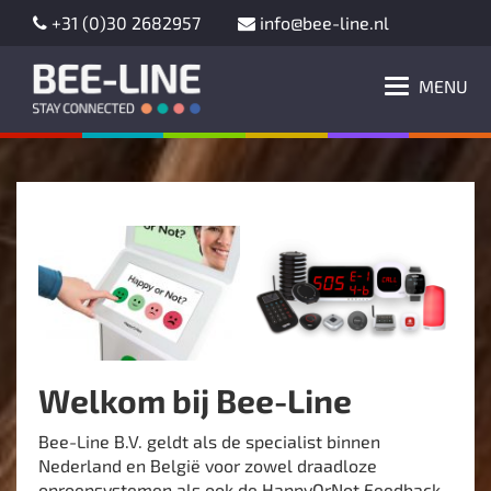
+31 (0)30 2682957
info@bee-line.nl
MENU
Welkom bij Bee-Line
Bee-Line B.V. geldt als de specialist binnen
Nederland en België voor zowel draadloze
oproepsystemen als ook de HappyOrNot Feedback