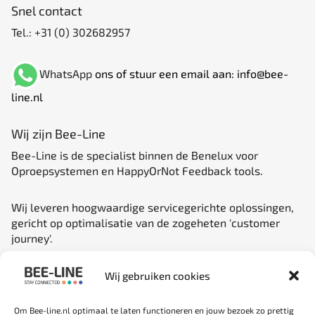
Snel contact
Tel.:
+31 (0) 302682957
WhatsApp
ons of stuur een email aan:
info@bee-
line.nl
Wij zijn Bee-Line
Bee-Line is de specialist binnen de Benelux voor
Oproepsystemen en HappyOrNot Feedback tools.
Wij leveren hoogwaardige servicegerichte oplossingen,
gericht op optimalisatie van de zogeheten 'customer
journey'.
Stuur ons een bericht:
Wij gebruiken cookies
Naam
Om Bee-line.nl optimaal te laten functioneren en jouw bezoek zo prettig